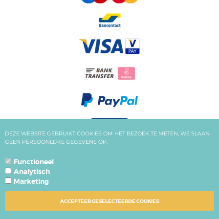
DEZE WEBSITE GEBRUIKT COOKIES OM HET BEZOEK TE METEN, WE SLAAN
GEEN PERSOONLIJKE GEGEVENS OP.
Functioneel
ALLE BEDRAGEN ZIJN INCLUSIEF BTW
Analytisch
POWERED BY CCV SHOP
SOFTWARE WEBSHOP
Marketing
ACCEPTEER GESELECTEERDE COOKIES