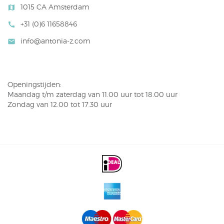
1015 CA Amsterdam
map
+31 (0)6 11658846
call
info@antonia-z.com
mail
Openingstijden:
Maandag t/m zaterdag van 11.00 uur tot 18.00 uur
Zondag van 12.00 tot 17.30 uur