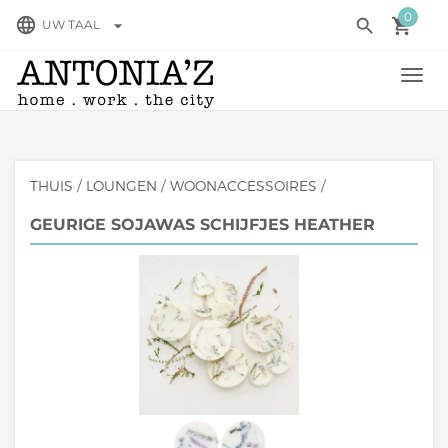
0
language
search
local_grocery_store
arrow_drop_down
UW TAAL
TOGG
NAVI
THUIS
/
LOUNGEN
/
WOONACCESSOIRES
/
GEURIGE SOJAWAS SCHIJFJES HEATHER