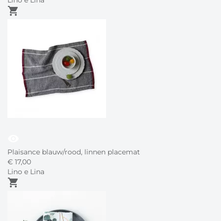
Lino e Lina
shopping_cart
visibility
Plaisance blauw/rood, linnen placemat
€
17,
00
Lino e Lina
shopping_cart