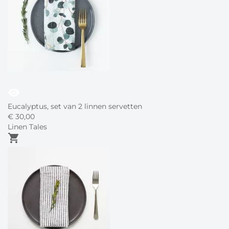
visibility
Eucalyptus, set van 2 linnen servetten
€
30,
00
Linen Tales
shopping_cart