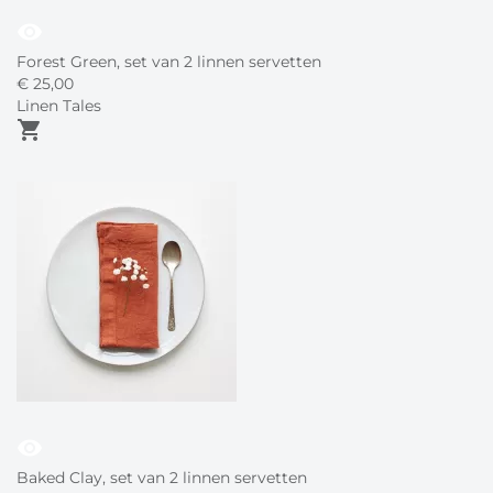
visibility
Forest Green, set van 2 linnen servetten
€
25,
00
Linen Tales
shopping_cart
visibility
Baked Clay, set van 2 linnen servetten