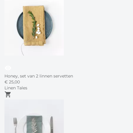
visibility
Honey, set van 2 linnen servetten
€
25,
00
Linen Tales
shopping_cart