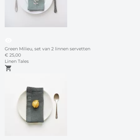
visibility
Green Milieu, set van 2 linnen servetten
€
25,
00
Linen Tales
shopping_cart