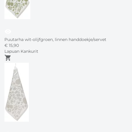
visibility
Puutarha wit-olijfgroen, linnen handdoekje/servet
€
15,
90
Lapuan Kankurit
shopping_cart