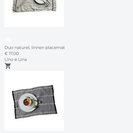
visibility
Duo naturel, linnen placemat
€
17,
00
Lino e Lina
shopping_cart