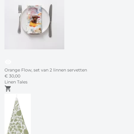
visibility
Orange Flow, set van 2 linnen servetten
€
30,
00
Linen Tales
shopping_cart