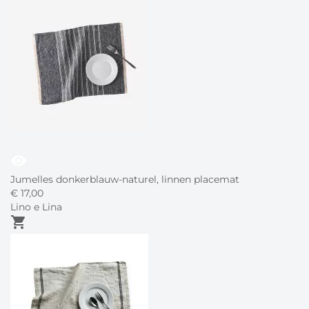
visibility
Jumelles donkerblauw-naturel, linnen placemat
€
17,
00
Lino e Lina
shopping_cart