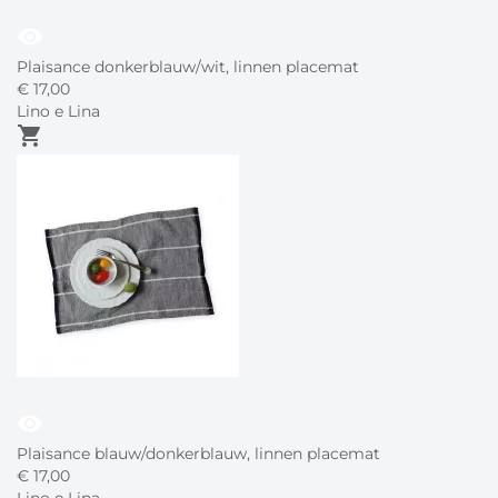
visibility
Plaisance donkerblauw/wit, linnen placemat
€
17,
00
Lino e Lina
shopping_cart
visibility
Plaisance blauw/donkerblauw, linnen placemat
€
17,
00