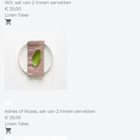
Wit, set van 2 linnen servetten
€
25,
00
Linen Tales
shopping_cart
visibility
Ashes of Roses, set van 2 linnen servetten
€
25,
00
Linen Tales
shopping_cart