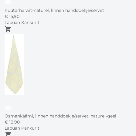
visibility
Puutarha wit-naturel, linnen handdoekje/servet
€
15,
90
Lapuan Kankurit
shopping_cart
visibility
Osmankäämi, linnen handdoekje/servet, naturel-geel
€
18,
90
Lapuan Kankurit
shopping_cart