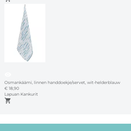
visibility
Osmankäämi, linnen handdoekje/servet, wit-helderblauw
€
18,
90
Lapuan Kankurit
shopping_cart