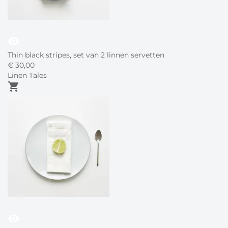
visibility
Thin black stripes, set van 2 linnen servetten
€
30,
00
Linen Tales
shopping_cart
visibility