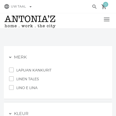
0
language
search
local_grocery_store
arrow_drop_down
UW TAAL
TOGG
NAVI
MERK
LAPUAN KANKURIT
LINEN TALES
LINO E LINA
KLEUR